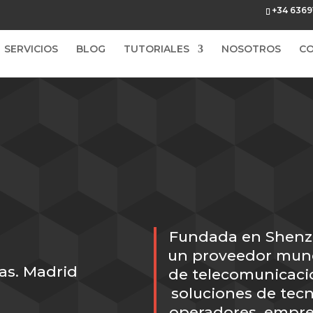
+34 6369
SERVICIOS
BLOG
TUTORIALES
NOSOTROS
C
Fundada en Shenzh
un proveedor mund
das. Madrid
de telecomunicacio
soluciones de tec
operadores, empre