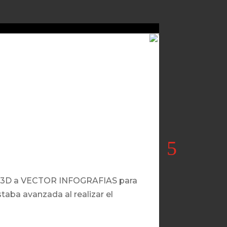
enes 3D a VECTOR INFOGRAFIAS para
 Reforma Plaza
staba avanzada al realizar el
mejora de La Glo
para VECTOR INF