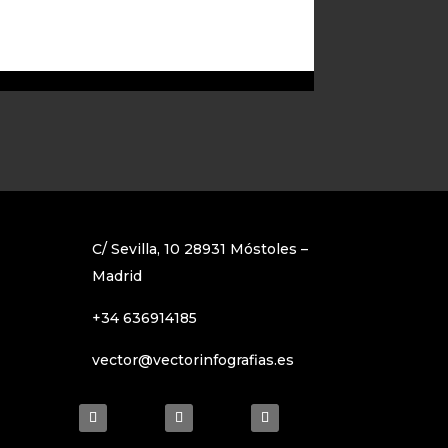
Ver proyecto
C/ Sevilla, 10 28931 Móstoles –
Madrid
+34 636914185
vector@vectorinfografias.es