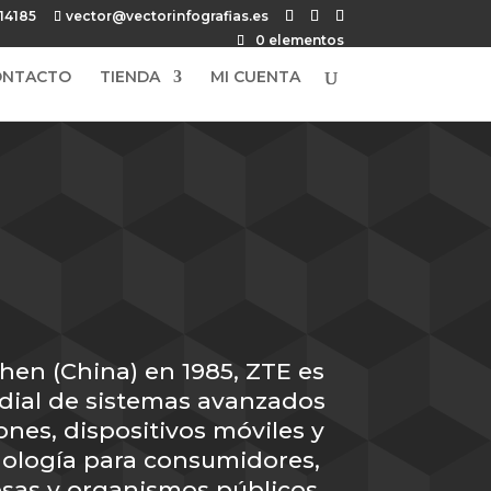
14185
vector@vectorinfografias.es
0 elementos
ONTACTO
TIENDA
MI CUENTA
en (China) en 1985, ZTE es
ial de sistemas avanzados
nes, dispositivos móviles y
nología para consumidores,
sas y organismos públicos.