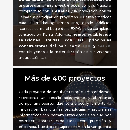
arquitectura más prestigiosos
del país. Nuestro
compromiso con la estética y la innovación nos ha
llevado a participar en proyectos 3D emblemáticos
para el marketing inmobiliario, desde edificios
icónicos como el botijo de la EXPO hasta complejos
turísticos en Kenia. Además,
hemos establecido
relaciones sólidas con las
principales
constructoras del país
, como
OHL
y
SACYR
,
contribuyendo a la materialización de sus visiones
arquitectónicas.
Más de 400 proyectos
Cada proyecto de arquitectura que emprendemos
representa un desafío apasionante y al mismo
tiempo, una oportunidad para crecer y
fomentar la
innovación
. L
as últimas tecnologías y programas
informáticos
son herramientas esenciales que nos
permiten abordar cada tarea con precisión y
eficiencia. Nuestros equipos están en la vanguardia