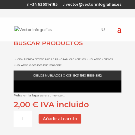
+34 636914185
vector@vectorinfografias.es
BUSCAR PRODUCTOS
INICIO
/
TIENDA
/
FOTOGRAFÍAS PANORÁMICAS
/
CIELOS NUBLADOS
/ CIELOS
NUBLADOS O-005-1903-1930 15565×3912
CIELOS NUBLADOS O-005-1903-1930 15565×3912
Pulsa en la lupa para aumentar…
2,00
€
IVA incluido
CIELOS
Añadir al carrito
NUBLADOS
O-
005-