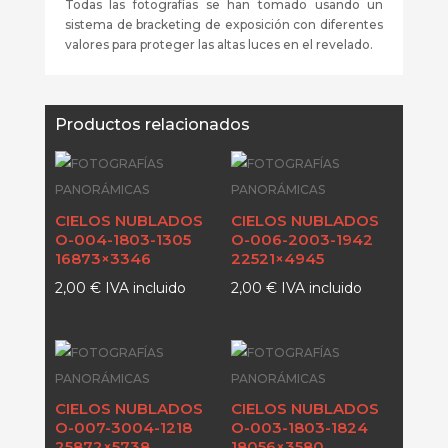
Todas las fotografías se han tomado usando un
sistema de bracketing de exposición con diferentes
valores para proteger las altas luces en el revelado.
Productos relacionados
CIELOS NUBLADOS
CIELOS NUBLADOS
O-004-1803-1305
O-006-2003-1942
16873×3346
22521×4945
2,00
€
IVA incluido
2,00
€
IVA incluido
CIELOS NUBLADOS
CIELOS NUBLADOS
O-007-3004-1218
O-003-1803-1824
25872×5738
18056×3580