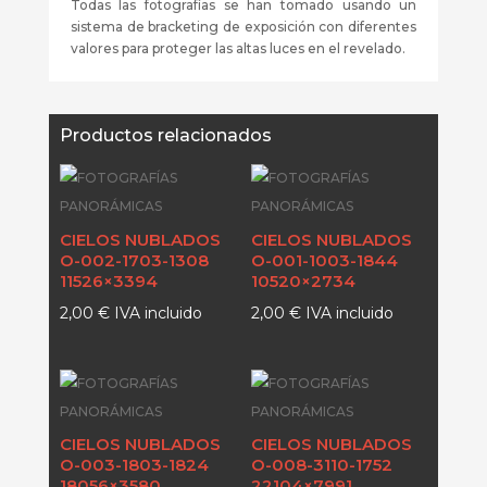
Todas las fotografías se han tomado usando un
sistema de bracketing de exposición con diferentes
valores para proteger las altas luces en el revelado.
Productos relacionados
CIELOS NUBLADOS
CIELOS NUBLADOS
O-002-1703-1308
O-001-1003-1844
11526×3394
10520×2734
2,00
€
IVA incluido
2,00
€
IVA incluido
CIELOS NUBLADOS
CIELOS NUBLADOS
O-003-1803-1824
O-008-3110-1752
18056×3580
22104×7991