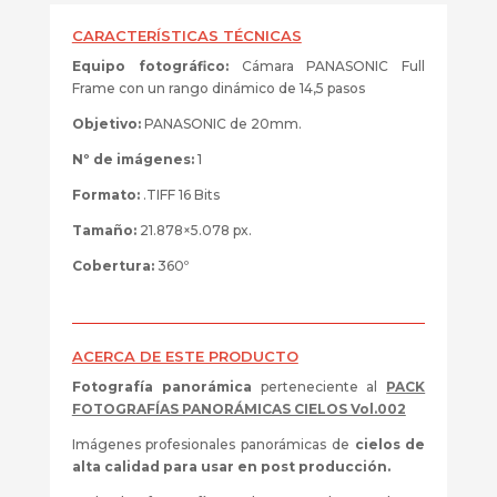
0505-
1824
CARACTERÍSTICAS TÉCNICAS
21878x5078
Equipo fotográfico:
Cámara PANASONIC Full
cantidad
Frame con un rango dinámico de 14,5 pasos
Objetivo:
PANASONIC de 20mm.
Nº de imágenes:
1
Formato:
.TIFF 16 Bits
Tamaño:
21.878×5.078 px.
Cobertura:
360º
ACERCA DE ESTE PRODUCTO
Fotografía panorámica
perteneciente al
PACK
FOTOGRAFÍAS PANORÁMICAS CIELOS Vol.002
Imágenes profesionales panorámicas de
cielos de
alta calidad para usar en post producción.